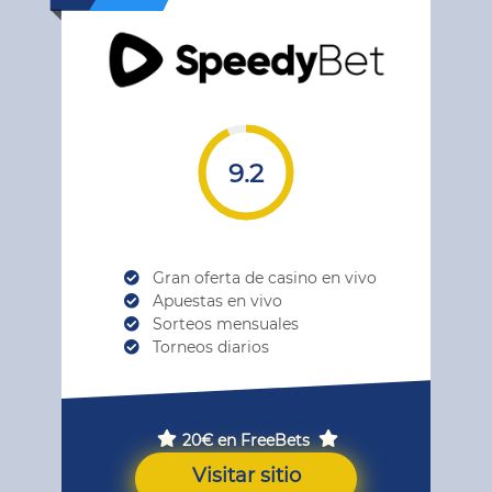
9.2
Gran oferta de casino en vivo
Apuestas en vivo
Sorteos mensuales
Torneos diarios
20€ en FreeBets
Visitar sitio