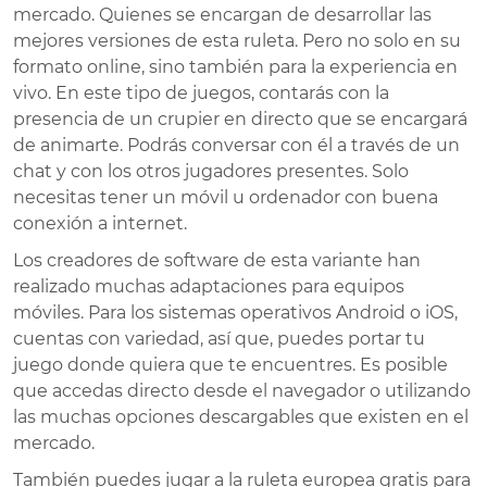
mercado. Quienes se encargan de desarrollar las
mejores versiones de esta ruleta. Pero no solo en su
formato online, sino también para la experiencia en
vivo. En este tipo de juegos, contarás con la
presencia de un crupier en directo que se encargará
de animarte. Podrás conversar con él a través de un
chat y con los otros jugadores presentes. Solo
necesitas tener un móvil u ordenador con buena
conexión a internet.
Los creadores de software de esta variante han
realizado muchas adaptaciones para equipos
móviles. Para los sistemas operativos Android o iOS,
cuentas con variedad, así que, puedes portar tu
juego donde quiera que te encuentres. Es posible
que accedas directo desde el navegador o utilizando
las muchas opciones descargables que existen en el
mercado.
También puedes jugar a la ruleta europea gratis para