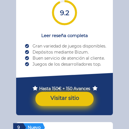
9.2
Leer reseña completa
Gran variedad de juegos disponibles.
Depósitos mediante Bizum.
Buen servicio de atención al cliente.
Juegos de los desarrolladores top.
Hasta 150€ + 150 Avances
Visitar sitio
9