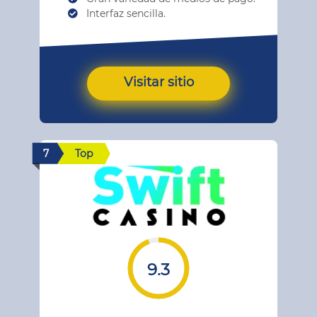
Interfaz sencilla.
Visitar sitio
7
9.3