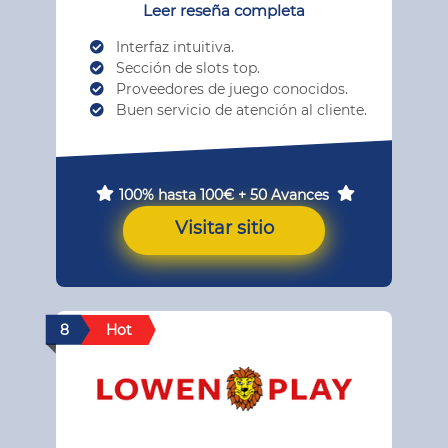
Leer reseña completa
Interfaz intuitiva.
Sección de slots top.
Proveedores de juego conocidos.
Buen servicio de atención al cliente.
100% hasta 100€ + 50 Avances
Visitar sitio
8