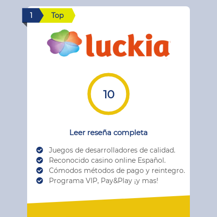
1
10
Leer reseña completa
Juegos de desarrolladores de calidad.
Reconocido casino online Español.
Cómodos métodos de pago y reintegro.
Programa VIP, Pay&Play ¡y mas!