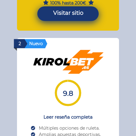
100% hasta 200€
Visitar sitio
2
9.8
Leer reseña completa
Múltiples opciones de ruleta.
Amplias apuestas deportivas.