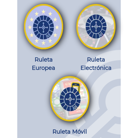
Ruleta
Ruleta
Europea
Electrónica
Ruleta Móvil