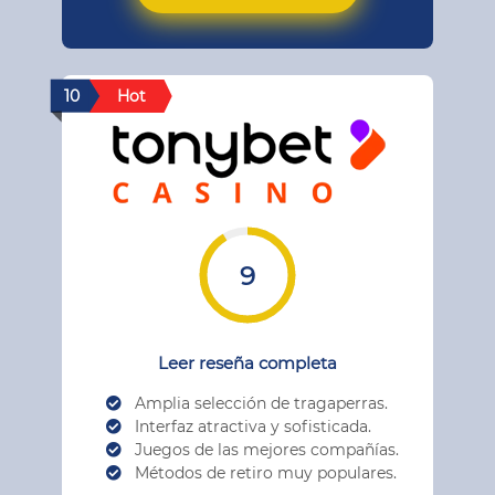
10
9
Leer reseña completa
Amplia selección de tragaperras.
Interfaz atractiva y sofisticada.
Juegos de las mejores compañías.
Métodos de retiro muy populares.