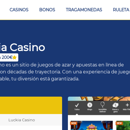
CASINOS
BONOS
TRAGAMONEDAS
RULETA
ia Casino
a 200€
no es un sitio de juegos de azar y apuestas en línea de
con décadas de trayectoria. Con una experiencia de jueg
ble, tu diversión está garantizada.
Luckia Casino