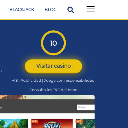
BLACKJACK
BLOG
10
Visitar casino
o
+18 | Publicidad | Juega con responsabilidad
Consulta los T&C del bono