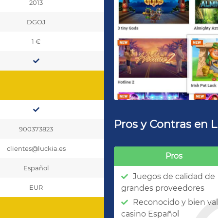
2013
DGOJ
1 €
Pros y Contras en 
900373823
clientes@luckia.es
Pros
Español
Juegos de calidad de
grandes proveedores
EUR
Reconocido y bien va
casino Español