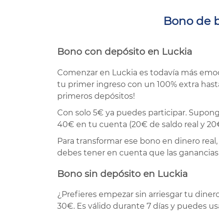
Bono de b
Bono con depósito en Luckia
Comenzar en Luckia es todavía más emoci
tu primer ingreso con un 100% extra hasta
primeros depósitos!
Con solo 5€ ya puedes participar. Supon
40€ en tu cuenta (20€ de saldo real y 20
Para transformar ese bono en dinero real,
debes tener en cuenta que las ganancias 
Bono sin depósito en Luckia
¿Prefieres empezar sin arriesgar tu diner
30€. Es válido durante 7 días y puedes usa