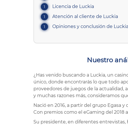
Licencia de Luckia
Atención al cliente de Luckia
Opiniones y conclusión de Lucki
Nuestro anál
¿Has venido buscando a Luckia, un casino
único, donde encontrarás lo que todo apo
proveedores de juegos de la actualidad, 
y muchas razones más, consideramos que 
Nació en 2016, a partir del grupo Egasa 
Con premios como el eGaming del 2018 al
Su presidente, en diferentes entrevistas,