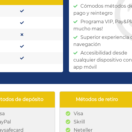
Cómodos métodos d
pago y reintegro
Programa VIP, Pay&Pla
mucho mas!
Superior experiencia 
navegación
Accesibilidad desde
cualquier dispositivo con
app móvil
todos de depósito
Métodos de retiro
sa
Visa
yPal
Skrill
ysafecard
Neteller