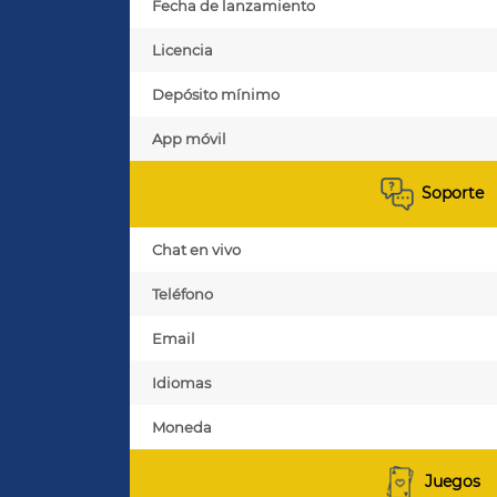
Fecha de lanzamiento
Licencia
Depósito mínimo
App móvil
Soporte
Chat en vivo
Teléfono
Email
Idiomas
Moneda
Juegos