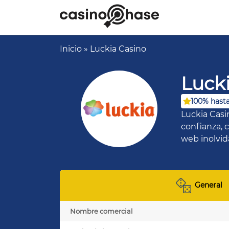
Inicio
»
Luckia Casino
Luck
100% hast
Luckia Casi
confianza, 
web inolvida
General
Nombre comercial