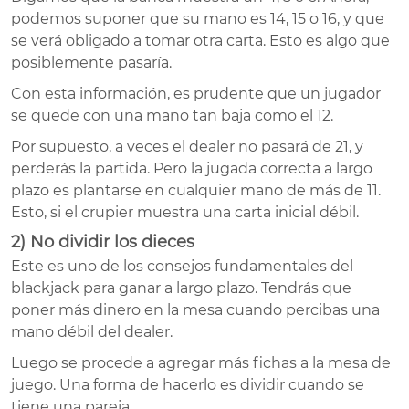
podemos suponer que su mano es 14, 15 o 16, y que
se verá obligado a tomar otra carta. Esto es algo que
posiblemente pasaría.
Con esta información, es prudente que un jugador
se quede con una mano tan baja como el 12.
Por supuesto, a veces el dealer no pasará de 21, y
perderás la partida. Pero la jugada correcta a largo
plazo es plantarse en cualquier mano de más de 11.
Esto, si el crupier muestra una carta inicial débil.
2) No dividir los dieces
Este es uno de los consejos fundamentales del
blackjack para ganar a largo plazo. Tendrás que
poner más dinero en la mesa cuando percibas una
mano débil del dealer.
Luego se procede a agregar más fichas a la mesa de
juego. Una forma de hacerlo es dividir cuando se
tiene una pareja.