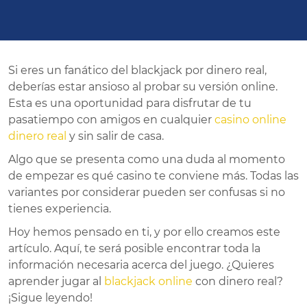
Si eres un fanático del blackjack por dinero real,
deberías estar ansioso al probar su versión online.
Esta es una oportunidad para disfrutar de tu
pasatiempo con amigos en cualquier
casino online
dinero real
y sin salir de casa.
Algo que se presenta como una duda al momento
de empezar es qué casino te conviene más. Todas las
variantes por considerar pueden ser confusas si no
tienes experiencia.
Hoy hemos pensado en ti, y por ello creamos este
artículo. Aquí, te será posible encontrar toda la
información necesaria acerca del juego. ¿Quieres
aprender jugar al
blackjack online
con dinero real?
¡Sigue leyendo!