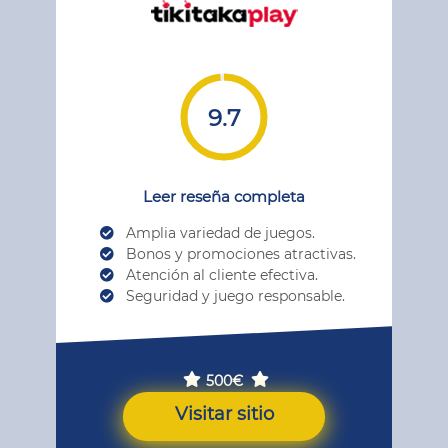
9.7
Leer reseña completa
Amplia variedad de juegos.
Bonos y promociones atractivas.
Atención al cliente efectiva.
Seguridad y juego responsable.
500€
Visitar sitio