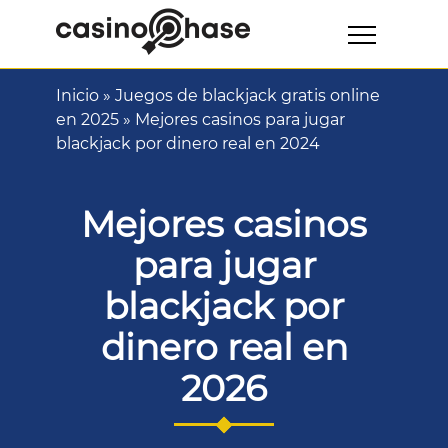
Inicio
»
Juegos de blackjack gratis online
en 2025
»
Mejores casinos para jugar
blackjack por dinero real en 2024
Mejores casinos
para jugar
blackjack por
dinero real en
2026