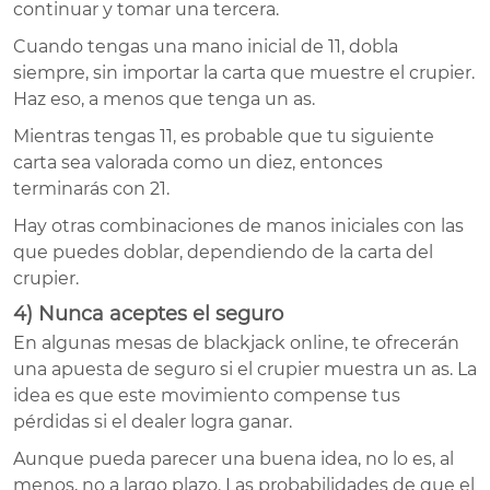
continuar y tomar una tercera.
Cuando tengas una mano inicial de 11, dobla
siempre, sin importar la carta que muestre el crupier.
Haz eso, a menos que tenga un as.
Mientras tengas 11, es probable que tu siguiente
carta sea valorada como un diez, entonces
terminarás con 21.
Hay otras combinaciones de manos iniciales con las
que puedes doblar, dependiendo de la carta del
crupier.
4) Nunca aceptes el seguro
En algunas mesas de blackjack online, te ofrecerán
una apuesta de seguro si el crupier muestra un as. La
idea es que este movimiento compense tus
pérdidas si el dealer logra ganar.
Aunque pueda parecer una buena idea, no lo es, al
menos, no a largo plazo. Las probabilidades de que el