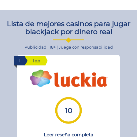
Lista de mejores casinos para jugar
blackjack por dinero real
Publicidad | 18+ | Juega con responsabilidad
1
10
Leer reseña completa