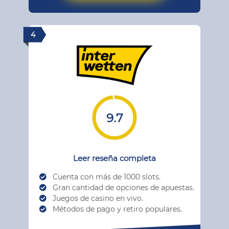
4
9.7
Leer reseña completa
Cuenta con más de 1000 slots.
Gran cantidad de opciones de apuestas.
Juegos de casino en vivo.
Métodos de pago y retiro populares.