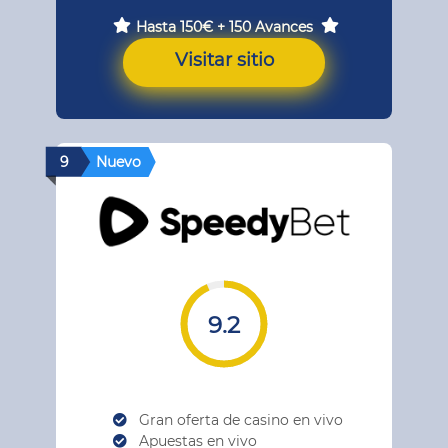
Hasta 150€ + 150 Avances
Visitar sitio
9
9.2
Gran oferta de casino en vivo
Apuestas en vivo