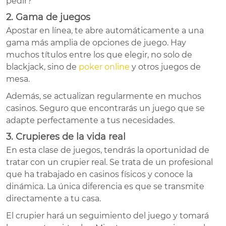
pedir?
2. Gama de juegos
Apostar en línea, te abre automáticamente a una
gama más amplia de opciones de juego. Hay
muchos títulos entre los que elegir, no solo de
blackjack, sino de
poker online
y otros juegos de
mesa.
Además, se actualizan regularmente en muchos
casinos. Seguro que encontrarás un juego que se
adapte perfectamente a tus necesidades.
3. Crupieres de la vida real
En esta clase de juegos, tendrás la oportunidad de
tratar con un crupier real. Se trata de un profesional
que ha trabajado en casinos físicos y conoce la
dinámica. La única diferencia es que se transmite
directamente a tu casa.
El crupier hará un seguimiento del juego y tomará