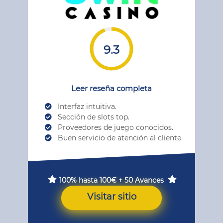
9.3
Leer reseña completa
Interfaz intuitiva.
Sección de slots top.
Proveedores de juego conocidos.
Buen servicio de atención al cliente.
100% hasta 100€ + 50 Avances
Visitar sitio