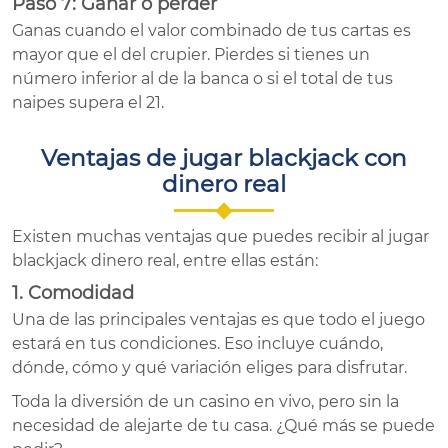
Paso 7: Ganar o perder
Ganas cuando el valor combinado de tus cartas es
mayor que el del crupier. Pierdes si tienes un
número inferior al de la banca o si el total de tus
naipes supera el 21.
Ventajas de jugar blackjack con
dinero real
Existen muchas ventajas que puedes recibir al jugar
blackjack dinero real, entre ellas están:
1. Comodidad
Una de las principales ventajas es que todo el juego
estará en tus condiciones. Eso incluye cuándo,
dónde, cómo y qué variación eliges para disfrutar.
Toda la diversión de un casino en vivo, pero sin la
necesidad de alejarte de tu casa. ¿Qué más se puede