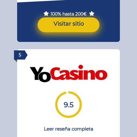
100% hasta 200€
Visitar sitio
5
9.5
Leer reseña completa