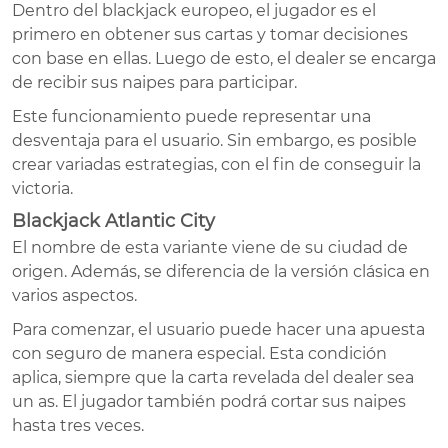
Dentro del blackjack europeo, el jugador es el
primero en obtener sus cartas y tomar decisiones
con base en ellas. Luego de esto, el dealer se encarga
de recibir sus naipes para participar.
Este funcionamiento puede representar una
desventaja para el usuario. Sin embargo, es posible
crear variadas estrategias, con el fin de conseguir la
victoria.
Blackjack Atlantic City
El nombre de esta variante viene de su ciudad de
origen. Además, se diferencia de la versión clásica en
varios aspectos.
Para comenzar, el usuario puede hacer una apuesta
con seguro de manera especial. Esta condición
aplica, siempre que la carta revelada del dealer sea
un as. El jugador también podrá cortar sus naipes
hasta tres veces.