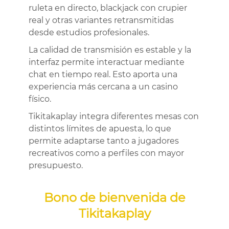
ruleta en directo, blackjack con crupier
real y otras variantes retransmitidas
desde estudios profesionales.
La calidad de transmisión es estable y la
interfaz permite interactuar mediante
chat en tiempo real. Esto aporta una
experiencia más cercana a un casino
físico.
Tikitakaplay integra diferentes mesas con
distintos límites de apuesta, lo que
permite adaptarse tanto a jugadores
recreativos como a perfiles con mayor
presupuesto.
Bono de bienvenida de
Tikitakaplay