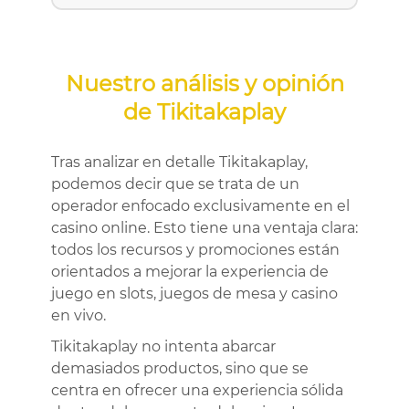
Nuestro análisis y opinión
de Tikitakaplay
Tras analizar en detalle Tikitakaplay,
podemos decir que se trata de un
operador enfocado exclusivamente en el
casino online. Esto tiene una ventaja clara:
todos los recursos y promociones están
orientados a mejorar la experiencia de
juego en slots, juegos de mesa y casino
en vivo.
Tikitakaplay no intenta abarcar
demasiados productos, sino que se
centra en ofrecer una experiencia sólida