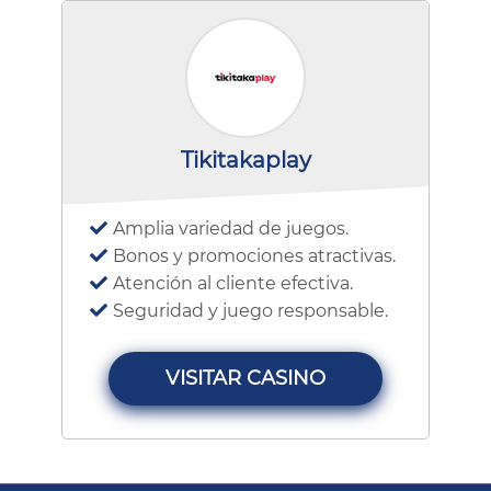
Tikitakaplay
Amplia variedad de juegos.
Bonos y promociones atractivas.
Atención al cliente efectiva.
Seguridad y juego responsable.
VISITAR CASINO