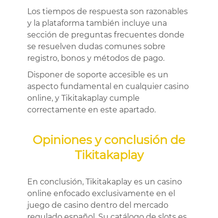
Los tiempos de respuesta son razonables
y la plataforma también incluye una
sección de preguntas frecuentes donde
se resuelven dudas comunes sobre
registro, bonos y métodos de pago.
Disponer de soporte accesible es un
aspecto fundamental en cualquier casino
online, y Tikitakaplay cumple
correctamente en este apartado.
Opiniones y conclusión de
Tikitakaplay
En conclusión, Tikitakaplay es un casino
online enfocado exclusivamente en el
juego de casino dentro del mercado
regulado español. Su catálogo de slots es