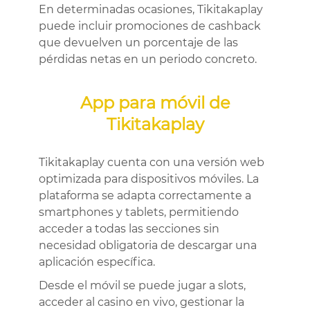
En determinadas ocasiones, Tikitakaplay
puede incluir promociones de cashback
que devuelven un porcentaje de las
pérdidas netas en un periodo concreto.
App para móvil de
Tikitakaplay
Tikitakaplay cuenta con una versión web
optimizada para dispositivos móviles. La
plataforma se adapta correctamente a
smartphones y tablets, permitiendo
acceder a todas las secciones sin
necesidad obligatoria de descargar una
aplicación específica.
Desde el móvil se puede jugar a slots,
acceder al casino en vivo, gestionar la