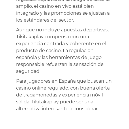
amplio, el casino en vivo está bien
integrado y las promociones se ajustan a
los estándares del sector.
Aunque no incluye apuestas deportivas,
Tikitakaplay compensa con una
experiencia centrada y coherente en el
producto de casino. La regulación
española y las herramientas de juego
responsable refuerzan la sensación de
seguridad.
Para jugadores en España que buscan un
casino online regulado, con buena oferta
de tragamonedas y experiencia móvil
sólida, Tikitakaplay puede ser una
alternativa interesante a considerar.