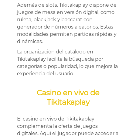
Además de slots, Tikitakaplay dispone de
juegos de mesa en versión digital, como
ruleta, blackjack y baccarat con
generador de números aleatorios. Estas
modalidades permiten partidas rápidas y
dinámicas.
La organización del catálogo en
Tikitakaplay facilita la búsqueda por
categorías o popularidad, lo que mejora la
experiencia del usuario.
Casino en vivo de
Tikitakaplay
El casino en vivo de Tikitakaplay
complementa la oferta de juegos
digitales. Aquí el jugador puede acceder a