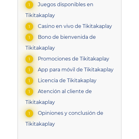
Juegos disponibles en
Tikitakaplay
Casino en vivo de Tikitakaplay
Bono de bienvenida de
Tikitakaplay
Promociones de Tikitakaplay
App para móvil de Tikitakaplay
Licencia de Tikitakaplay
Atención al cliente de
Tikitakaplay
Opiniones y conclusión de
Tikitakaplay