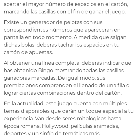
acertar el mayor número de espacios en el cartón,
marcando las casillas con el fin de ganar el juego.
Existe un generador de pelotas con sus
correspondientes números que aparecerán en
pantalla en todo momento. A medida que salgan
dichas bolas, deberás tachar los espacios en tu
cartón de apuestas.
Al obtener una línea completa, deberás indicar que
has obtenido Bingo mostrando todas las casillas
ganadoras marcadas. De igual modo, sus
premiaciones comprenden el llenado de una fila o
lograr ciertas combinaciones dentro del cartón.
En la actualidad, este juego cuenta con múltiples
temas disponibles que darán un toque especial a tu
experiencia. Van desde seres mitológicos hasta
época romana, Hollywood, películas animadas,
deportes y un sinfín de temáticas más.