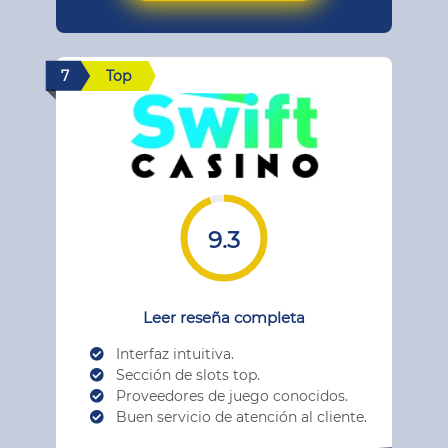
7
9.3
Leer reseña completa
Interfaz intuitiva.
Sección de slots top.
Proveedores de juego conocidos.
Buen servicio de atención al cliente.