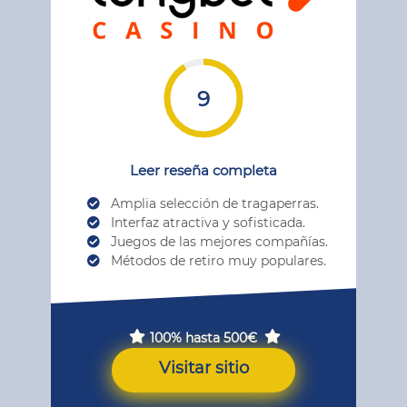
9
Leer reseña completa
Amplia selección de tragaperras.
Interfaz atractiva y sofisticada.
Juegos de las mejores compañías.
Métodos de retiro muy populares.
100% hasta 500€
Visitar sitio