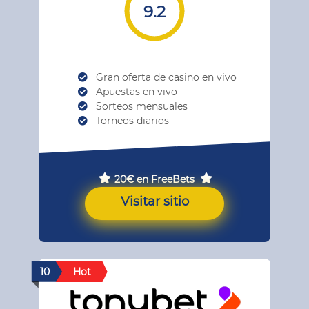
9.2
Gran oferta de casino en vivo
Apuestas en vivo
Sorteos mensuales
Torneos diarios
20€ en FreeBets
Visitar sitio
10