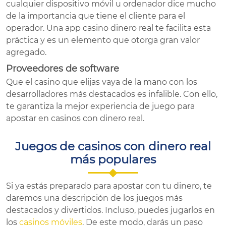
cualquier dispositivo móvil u ordenador dice mucho
de la importancia que tiene el cliente para el
operador. Una app casino dinero real te facilita esta
práctica y es un elemento que otorga gran valor
agregado.
Proveedores de software
Que el casino que elijas vaya de la mano con los
desarrolladores más destacados es infalible. Con ello,
te garantiza la mejor experiencia de juego para
apostar en casinos con dinero real.
Juegos de casinos con dinero real
más populares
Si ya estás preparado para apostar con tu dinero, te
daremos una descripción de los juegos más
destacados y divertidos. Incluso, puedes jugarlos en
los
casinos móviles
. De este modo, darás un paso