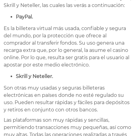
Skrill y Neteller, las cuales las verás a continuación:
PayPal.
Es la billetera virtual más usada, confiable y segura
del mundo, por la protección que ofrece al
comprador al transferir fondos. Su uso genera una
recarga extra que, por lo general, la asume el casino
online. Por lo que, resulta ser gratis para el usuario al
apostar por este medio electrónico.
Skrill y Neteller.
Son otras muy usadas y seguras billeteras
electrónicas en países donde no esté regulado su
uso. Pueden resultar rápidas y fáciles para depósitos
y retiros en conjunto con otros bancos.
Las plataformas son muy rápidas y sencillas,
permitiendo transacciones muy pequeñas, así como
muy altas. Todas las operaciones realizadas a través