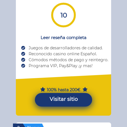
10
Leer reseña completa
Juegos de desarrolladores de calidad.
Reconocido casino online Español.
Cómodos métodos de pago y reintegro.
Programa VIP, Pay&Play ¡y mas!
100% hasta 200€
Visitar sitio