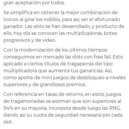
gran aceptación por todos.
Se simplifica en obtener la mejor combinación de
iconos al girar los rodillos, para así, ser el afortunado
ganador. Las slots se han desarrollado, y producto de
ello, hoy día se conocen las multiplicadoras, botes
progresivos y de video.
Con la modernización de los últimos tiempos
conseguimos en mercado las slots con free fall. Esto
aplicado a ciertos títulos de tragaperras del tipo
multiplicadora que aumenta tus ganancias. Así,
como aporte de mini juegos de desbloqueo a niveles
superiores y de grandiosos premios.
Con referencia en tasas de retorno, en estos juegos
de tragamonedas se estiman que son superiores al
94% en su mayoría. Incorpora desde luego las RNG,
dando así su cuota de seguridad necesaria por cada
slot.