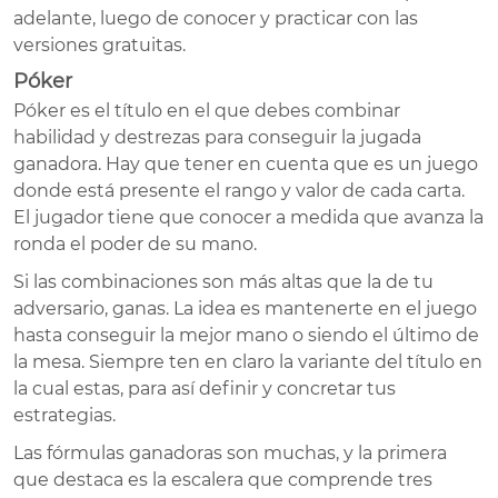
adelante, luego de conocer y practicar con las
versiones gratuitas.
Póker
Póker es el título en el que debes combinar
habilidad y destrezas para conseguir la jugada
ganadora. Hay que tener en cuenta que es un juego
donde está presente el rango y valor de cada carta.
El jugador tiene que conocer a medida que avanza la
ronda el poder de su mano.
Si las combinaciones son más altas que la de tu
adversario, ganas. La idea es mantenerte en el juego
hasta conseguir la mejor mano o siendo el último de
la mesa. Siempre ten en claro la variante del título en
la cual estas, para así definir y concretar tus
estrategias.
Las fórmulas ganadoras son muchas, y la primera
que destaca es la escalera que comprende tres