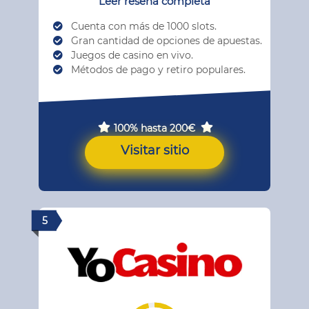
Leer reseña completa
Cuenta con más de 1000 slots.
Gran cantidad de opciones de apuestas.
Juegos de casino en vivo.
Métodos de pago y retiro populares.
100% hasta 200€
Visitar sitio
5