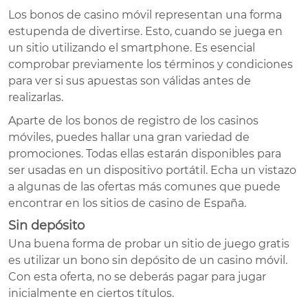
Los bonos de casino móvil representan una forma
estupenda de divertirse. Esto, cuando se juega en
un sitio utilizando el smartphone. Es esencial
comprobar previamente los términos y condiciones
para ver si sus apuestas son válidas antes de
realizarlas.
Aparte de los bonos de registro de los casinos
móviles, puedes hallar una gran variedad de
promociones. Todas ellas estarán disponibles para
ser usadas en un dispositivo portátil. Echa un vistazo
a algunas de las ofertas más comunes que puede
encontrar en los sitios de casino de España.
Sin depósito
Una buena forma de probar un sitio de juego gratis
es utilizar un bono sin depósito de un casino móvil.
Con esta oferta, no se deberás pagar para jugar
inicialmente en ciertos títulos.