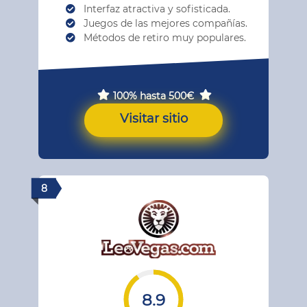
Interfaz atractiva y sofisticada.
Juegos de las mejores compañías.
Métodos de retiro muy populares.
100% hasta 500€
Visitar sitio
8
8.9