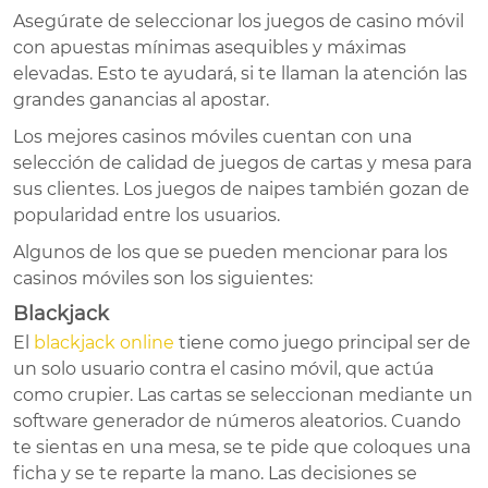
Asegúrate de seleccionar los juegos de casino móvil
con apuestas mínimas asequibles y máximas
elevadas. Esto te ayudará, si te llaman la atención las
grandes ganancias al apostar.
Los mejores casinos móviles cuentan con una
selección de calidad de juegos de cartas y mesa para
sus clientes. Los juegos de naipes también gozan de
popularidad entre los usuarios.
Algunos de los que se pueden mencionar para los
casinos móviles son los siguientes:
Blackjack
El
blackjack online
tiene como juego principal ser de
un solo usuario contra el casino móvil, que actúa
como crupier. Las cartas se seleccionan mediante un
software generador de números aleatorios. Cuando
te sientas en una mesa, se te pide que coloques una
ficha y se te reparte la mano. Las decisiones se