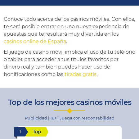
Conoce todo acerca de los casinos móviles. Con ellos,
te será posible entrar en una nueva experiencia de
apuestas que te resultará muy divertida en los
casinos online de España
.
El juego de casino móvil implica el uso de tu teléfono
o tablet para acceder a tus títulos favoritos por
dinero real y también puedes hacer uso de
bonificaciones como las
tiradas gratis
.
Top de los mejores casinos móviles
Publicidad | 18+ | Juega con responsabilidad
1