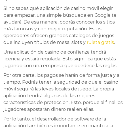
Si no sabes qué aplicación de casino móvil elegir
para empezar, una simple búsqueda en Google te
ayudará. De esa manera, podrás conocer los sitios
más famosos y con mejor reputación. Estos
operadores ofrecen grandes catálogos de juegos
que incluyen títulos de mesa, slots y
ruleta gratis
.
Una aplicación de casino de confianza tendrá
licencia y estará regulada. Esto significa que estás
jugando con una empresa que obedece las reglas.
Por otra parte, los pagos se harán de forma justa y a
tiempo. Podrás tener la seguridad de que el casino
móvil seguirá las leyes locales de juego. La propia
aplicación tendrá algunas de las mejores
características de protección. Esto, porque al final los
jugadores apostarán dinero real en ellas.
Por lo tanto, el desarrollador de software de la
aplicación también es importante en cuanto a la