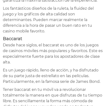
garantiza la máxima satisfacción de la experiencia.
Los fantásticos diseños de la ruleta, la fluidez del
juego y los gráficos de alta calidad son
determinantes. Pueden marcar realmente la
diferencia a la hora de pasar un buen rato en tu
casino mobile favorito.
Baccarat
Desde hace siglos, el baccarat es uno de los juegos
de casinos móviles más populares y favoritos. Este es
especialmente fuerte para los apostadores de clase
alta.
Es un juego rápido, lleno de acción, y ha disfrutado
de su parte justa de estrellato en las películas.
Particularmente, en la famosa serie de James Bond.
Tener baccarat en tu móvil va a revolucionar
totalmente la manera en que disfrutas de tu tiempo
libre. Es sencillamente la forma más cómoda de