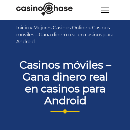
Inicio
»
Mejores Casinos Online
»
Casinos
móviles – Gana dinero real en casinos para
Android
Casinos móviles –
Gana dinero real
en casinos para
Android