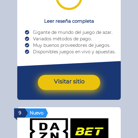
Leer reseña completa
Gigante de mundo del juego de azar.
Variados métodos de pago.
Muy buenos proveedores de juegos.
Disponibles juegos en vivo y apuestas.
Visitar sitio
9