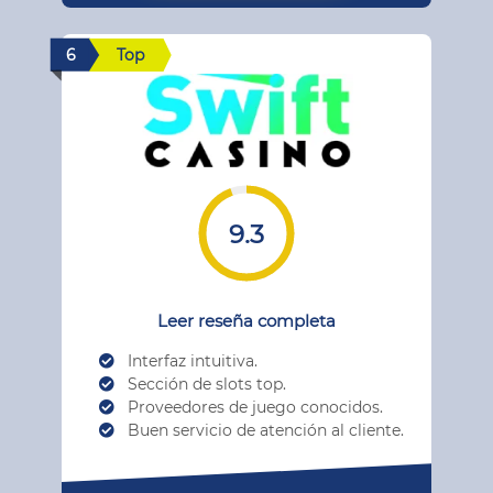
6
9.3
Leer reseña completa
Interfaz intuitiva.
Sección de slots top.
Proveedores de juego conocidos.
Buen servicio de atención al cliente.