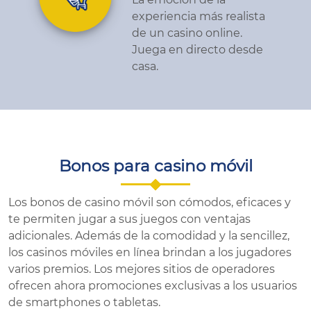
experiencia más realista
de un casino online.
Juega en directo desde
casa.
Bonos para casino móvil
Los bonos de casino móvil son cómodos, eficaces y
te permiten jugar a sus juegos con ventajas
adicionales. Además de la comodidad y la sencillez,
los casinos móviles en línea brindan a los jugadores
varios premios. Los mejores sitios de operadores
ofrecen ahora promociones exclusivas a los usuarios
de smartphones o tabletas.