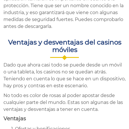
protección. Tiene que ser un nombre conocido en la
industria, y eso garantizará que viene con algunas
medidas de seguridad fuertes. Puedes comprobarlo
antes de descargarla.
Ventajas y desventajas del casinos
móviles
Dado que ahora casi todo se puede desde un móvil
o una tableta, los casinos no se quedan atrás.
Teniendo en cuenta lo que se hace en un dispositivo,
hay pros y contras en este escenario.
No todo es color de rosas al poder apostar desde
cualquier parte del mundo. Estas son algunas de las
ventajas y desventajas a tener en cuenta.
Ventajas
Ofertas y bonificaciones.