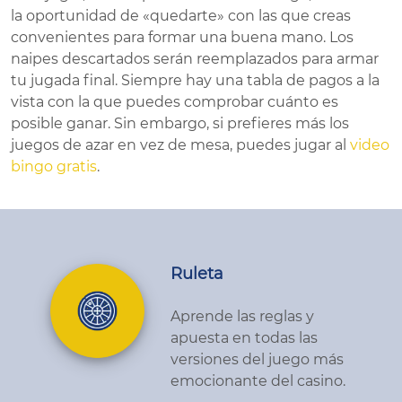
la oportunidad de «quedarte» con las que creas
convenientes para formar una buena mano. Los
naipes descartados serán reemplazados para armar
tu jugada final. Siempre hay una tabla de pagos a la
vista con la que puedes comprobar cuánto es
posible ganar. Sin embargo, si prefieres más los
juegos de azar en vez de mesa, puedes jugar al
video
bingo gratis
.
Ruleta
Aprende las reglas y
apuesta en todas las
versiones del juego más
emocionante del casino.