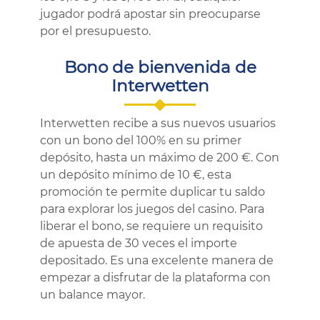
jugador podrá apostar sin preocuparse
por el presupuesto.
Bono de bienvenida de
Interwetten
Interwetten recibe a sus nuevos usuarios
con un bono del 100% en su primer
depósito, hasta un máximo de 200 €. Con
un depósito mínimo de 10 €, esta
promoción te permite duplicar tu saldo
para explorar los juegos del casino. Para
liberar el bono, se requiere un requisito
de apuesta de 30 veces el importe
depositado. Es una excelente manera de
empezar a disfrutar de la plataforma con
un balance mayor.