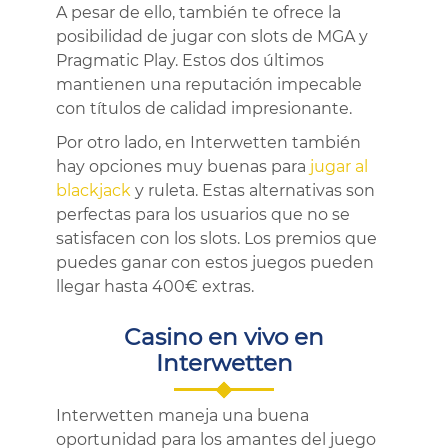
A pesar de ello, también te ofrece la
posibilidad de jugar con slots de MGA y
Pragmatic Play. Estos dos últimos
mantienen una reputación impecable
con títulos de calidad impresionante.
Por otro lado, en Interwetten también
hay opciones muy buenas para
jugar al
blackjack
y ruleta. Estas alternativas son
perfectas para los usuarios que no se
satisfacen con los slots. Los premios que
puedes ganar con estos juegos pueden
llegar hasta 400€ extras.
Casino en vivo en
Interwetten
Interwetten maneja una buena
oportunidad para los amantes del juego