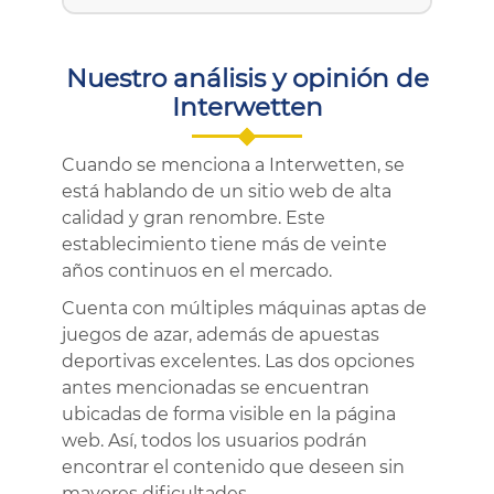
Nuestro análisis y opinión de
Interwetten
Cuando se menciona a Interwetten, se
está hablando de un sitio web de alta
calidad y gran renombre. Este
establecimiento tiene más de veinte
años continuos en el mercado.
Cuenta con múltiples máquinas aptas de
juegos de azar, además de apuestas
deportivas excelentes. Las dos opciones
antes mencionadas se encuentran
ubicadas de forma visible en la página
web. Así, todos los usuarios podrán
encontrar el contenido que deseen sin
mayores dificultades.