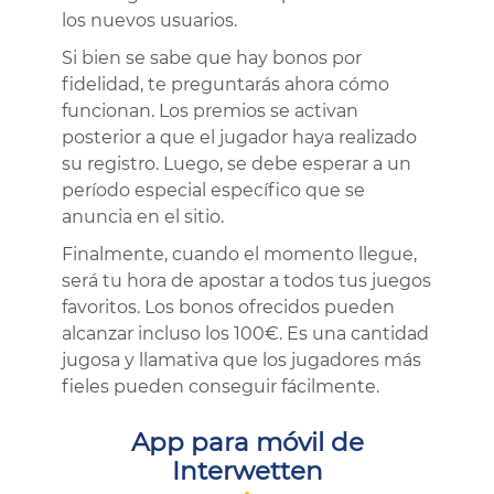
los nuevos usuarios.
Si bien se sabe que hay bonos por
fidelidad, te preguntarás ahora cómo
funcionan. Los premios se activan
posterior a que el jugador haya realizado
su registro. Luego, se debe esperar a un
período especial específico que se
anuncia en el sitio.
Finalmente, cuando el momento llegue,
será tu hora de apostar a todos tus juegos
favoritos. Los bonos ofrecidos pueden
alcanzar incluso los 100€. Es una cantidad
jugosa y llamativa que los jugadores más
fieles pueden conseguir fácilmente.
App para móvil de
Interwetten