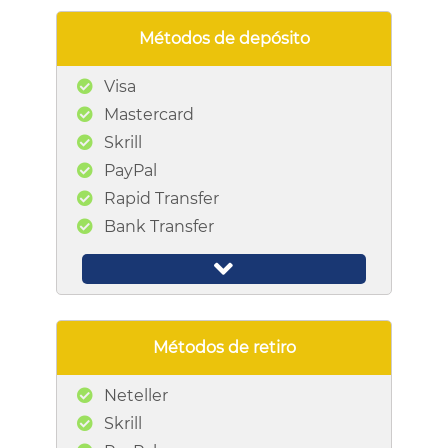
Métodos de depósito
Visa
Mastercard
Skrill
PayPal
Rapid Transfer
Bank Transfer
Métodos de retiro
Neteller
Skrill