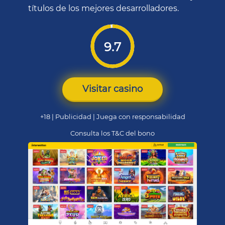
títulos de los mejores desarrolladores.
9.7
Visitar casino
+18 | Publicidad | Juega con responsabilidad
Consulta los T&C del bono