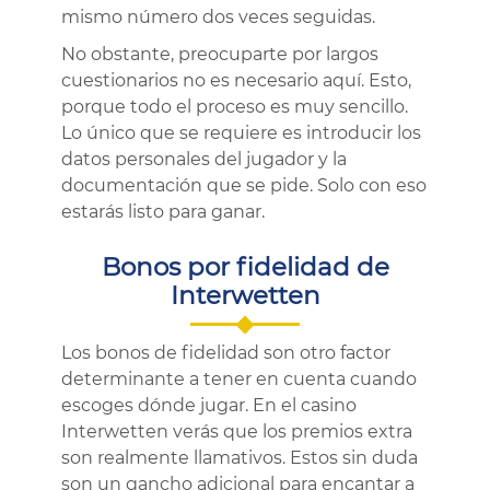
mismo número dos veces seguidas.
No obstante, preocuparte por largos
cuestionarios no es necesario aquí. Esto,
porque todo el proceso es muy sencillo.
Lo único que se requiere es introducir los
datos personales del jugador y la
documentación que se pide. Solo con eso
estarás listo para ganar.
Bonos por fidelidad de
Interwetten
Los bonos de fidelidad son otro factor
determinante a tener en cuenta cuando
escoges dónde jugar. En el casino
Interwetten verás que los premios extra
son realmente llamativos. Estos sin duda
son un gancho adicional para encantar a