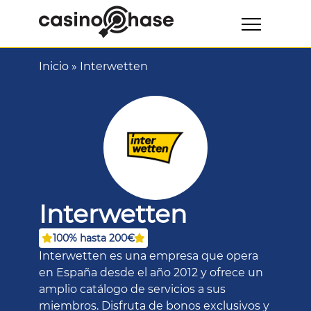
Inicio
»
Interwetten
Interwetten
100% hasta 200€
Interwetten es una empresa que opera
en España desde el año 2012 y ofrece un
amplio catálogo de servicios a sus
miembros. Disfruta de bonos exclusivos y