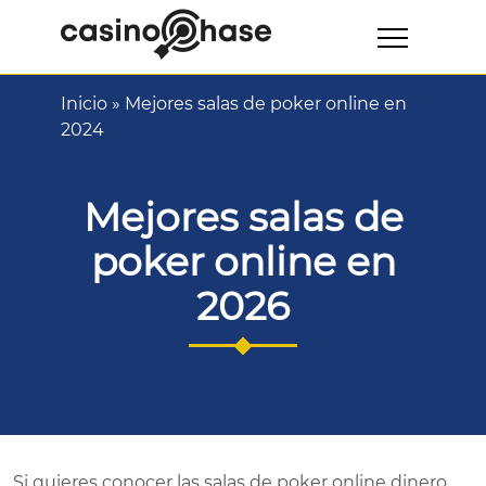
Inicio
»
Mejores salas de poker online en
2024
Mejores salas de
poker online en
2026
Si quieres conocer las salas de poker online dinero