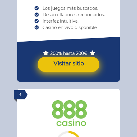
Los juegos más buscados.
Desarrolladores reconocidos.
Interfaz intuitiva.
Casino en vivo disponible.
200% hasta 200€
Visitar sitio
3