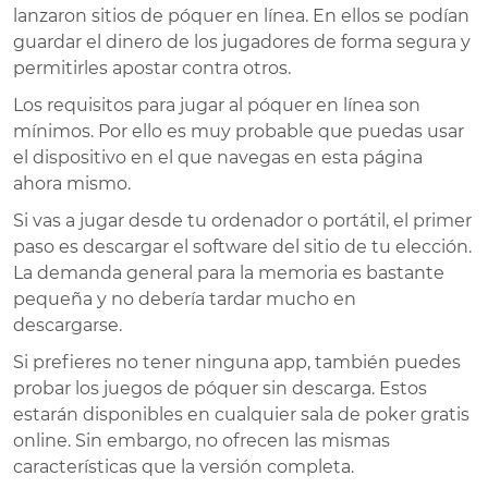
lanzaron sitios de póquer en línea. En ellos se podían
guardar el dinero de los jugadores de forma segura y
permitirles apostar contra otros.
Los requisitos para jugar al póquer en línea son
mínimos. Por ello es muy probable que puedas usar
el dispositivo en el que navegas en esta página
ahora mismo.
Si vas a jugar desde tu ordenador o portátil, el primer
paso es descargar el software del sitio de tu elección.
La demanda general para la memoria es bastante
pequeña y no debería tardar mucho en
descargarse.
Si prefieres no tener ninguna app, también puedes
probar los juegos de póquer sin descarga. Estos
estarán disponibles en cualquier sala de poker gratis
online. Sin embargo, no ofrecen las mismas
características que la versión completa.