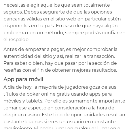
necesitas elegir aquellos que sean totalmente
seguros. Debes asegurarte de que las opciones
bancarias válidas en el sitio web en particular estén
disponibles en tu país. En caso de que haya algún
problema con un método, siempre podrás confiar en
el respaldo.
Antes de empezar a pagar, es mejor comprobar la
autenticidad del sitio y así, realizar la transacción.
Para saberlo bien, hay que pasar por la sección de
reseñas con el fin de obtener mejores resultados.
App para móvil
A día de hoy, la mayoría de jugadores goza de sus
títulos de poker online gratis usando apps para
móviles y tablets. Por ello es sumamente importante
tomar ese aspecto en consideración a la hora de
elegir un casino. Este tipo de oportunidades resultan
bastante buenas si eres un usuario en constante
movimiento. El poder jugar en cualquier lugar en el