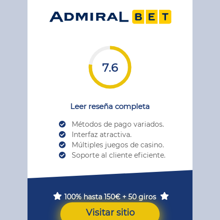
7.6
Leer reseña completa
Métodos de pago variados.
Interfaz atractiva.
Múltiples juegos de casino.
Soporte al cliente eficiente.
100% hasta 150€ + 50 giros
Visitar sitio