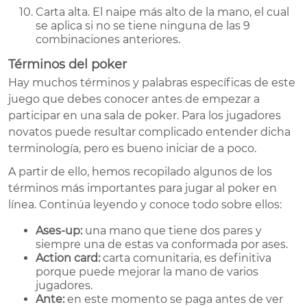
Carta alta. El naipe más alto de la mano, el cual
se aplica si no se tiene ninguna de las 9
combinaciones anteriores.
Términos del poker
Hay muchos términos y palabras específicas de este
juego que debes conocer antes de empezar a
participar en una sala de poker. Para los jugadores
novatos puede resultar complicado entender dicha
terminología, pero es bueno iniciar de a poco.
A partir de ello, hemos recopilado algunos de los
términos más importantes para jugar al poker en
línea. Continúa leyendo y conoce todo sobre ellos:
Ases-up:
una mano que tiene dos pares y
siempre una de estas va conformada por ases.
Action card:
carta comunitaria, es definitiva
porque puede mejorar la mano de varios
jugadores.
Ante:
en este momento se paga antes de ver