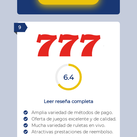
9
6.4
Leer reseña completa
Amplia variedad de métodos de pago.
Oferta de juegos excelente y de calidad.
Mucha variedad de ruletas en vivo.
Atractivas prestaciones de reembolso.