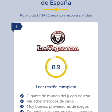
de España
Publicidad | 18+ | Juega con responsabilidad
1
8.9
Leer reseña completa
Gigante de mundo del juego de azar.
Variados métodos de pago.
Muy buenos proveedores de juegos.
Disponibles juegos en vivo y apuestas.