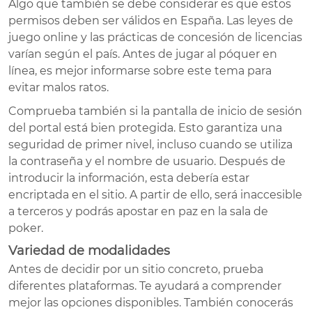
Algo que también se debe considerar es que estos
permisos deben ser válidos en España. Las leyes de
juego online y las prácticas de concesión de licencias
varían según el país. Antes de jugar al póquer en
línea, es mejor informarse sobre este tema para
evitar malos ratos.
Comprueba también si la pantalla de inicio de sesión
del portal está bien protegida. Esto garantiza una
seguridad de primer nivel, incluso cuando se utiliza
la contraseña y el nombre de usuario. Después de
introducir la información, esta debería estar
encriptada en el sitio. A partir de ello, será inaccesible
a terceros y podrás apostar en paz en la sala de
poker.
Variedad de modalidades
Antes de decidir por un sitio concreto, prueba
diferentes plataformas. Te ayudará a comprender
mejor las opciones disponibles. También conocerás