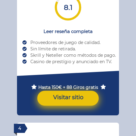
8.1
Leer reseña completa
Proveedores de juego de calidad.
Sin límite de retirada.
Skrill y Neteller como métodos de pago.
Casino de prestígio y anunciado en TV.
Hasta 150€ + 88 Giros gratis
Visitar sitio
4