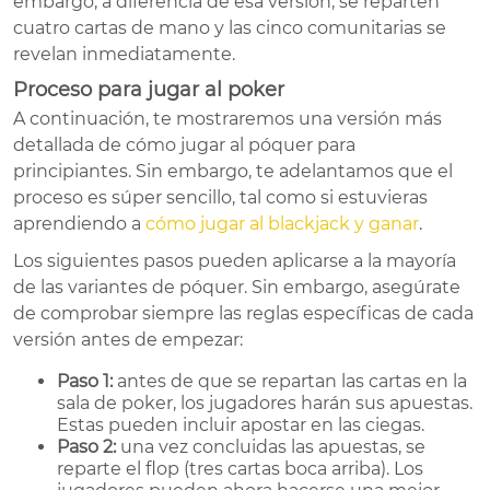
embargo, a diferencia de esa versión, se reparten
cuatro cartas de mano y las cinco comunitarias se
revelan inmediatamente.
Proceso para jugar al poker
A continuación, te mostraremos una versión más
detallada de cómo jugar al póquer para
principiantes. Sin embargo, te adelantamos que el
proceso es súper sencillo, tal como si estuvieras
aprendiendo a
cómo jugar al blackjack y ganar
.
Los siguientes pasos pueden aplicarse a la mayoría
de las variantes de póquer. Sin embargo, asegúrate
de comprobar siempre las reglas específicas de cada
versión antes de empezar:
Paso 1:
antes de que se repartan las cartas en la
sala de poker, los jugadores harán sus apuestas.
Estas pueden incluir apostar en las ciegas.
Paso 2:
una vez concluidas las apuestas, se
reparte el flop (tres cartas boca arriba). Los