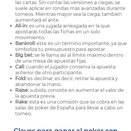
las cartas. Sin contar las versiones a ciegas; se
suele aplicar en rondas más avanzadas durante
torneos. Mientras mayor sea la ciega, también
aumentará el ante.
All-in:
es una jugada arriesgada en la que
apostarás todas las fichas en un solo
movimiento.
Bankroll:
este es un término importante, ya que
simboliza tu presupuesto para apostar.
Big bet:
se le llama así al límite máximo dentro
de una mesa de apuestas fijas.
Call:
cuando el jugador conserva la apuesta
anterior de otro participante.
Fold:
es declinar, es decir, retirar la apuesta y
abandonar la mano.
Raise:
subida, consiste en aumentar el valor de
la apuesta previa.
Rake:
esta es una comisión que se cobra en las
salas de poker de España para llevar a cabo un
torneo.