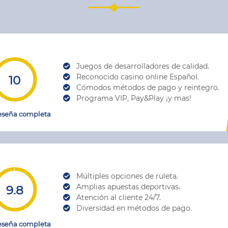
Juegos de desarrolladores de calidad.
Reconocido casino online Español.
10
Cómodos métodos de pago y reintegro.
Programa VIP, Pay&Play ¡y mas!
reseña completa
Múltiples opciones de ruleta.
Amplias apuestas deportivas.
9.8
Atención al cliente 24/7.
Diversidad en métodos de pago.
reseña completa