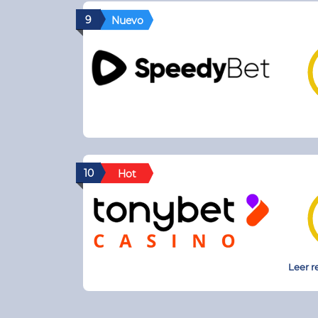
9
10
Leer 