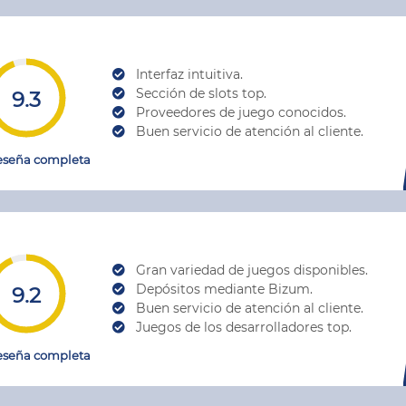
Interfaz intuitiva.
Sección de slots top.
9.3
Proveedores de juego conocidos.
Buen servicio de atención al cliente.
reseña completa
Gran variedad de juegos disponibles.
Depósitos mediante Bizum.
9.2
Buen servicio de atención al cliente.
Juegos de los desarrolladores top.
reseña completa