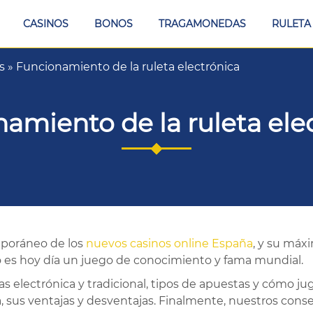
CASINOS
BONOS
TRAGAMONEDAS
RULETA
s
»
Funcionamiento de la ruleta electrónica
amiento de la ruleta ele
mporáneo de los
nuevos casinos online España
, y su máxi
to es hoy día un juego de conocimiento y fama mundial.
as electrónica y tradicional, tipos de apuestas y cómo ju
, sus ventajas y desventajas. Finalmente, nuestros con