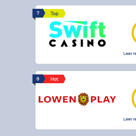
7
Leer 
8
Leer 