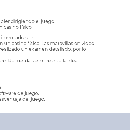
pier dirigiendo el juego.
 casino físico.
perimentado o no.
 un casino físico. Las maravillas en video
 realizado un examen detallado, por lo
ero. Recuerda siempre que la idea
.
oftware de juego.
esventaja del juego.