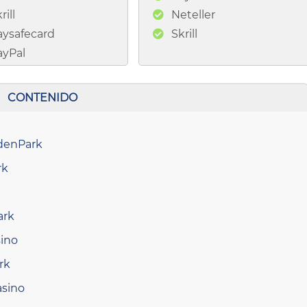
rill
Neteller
ysafecard
Skrill
yPal
CONTENIDO
ldenPark
rk
ark
ino
rk
asino