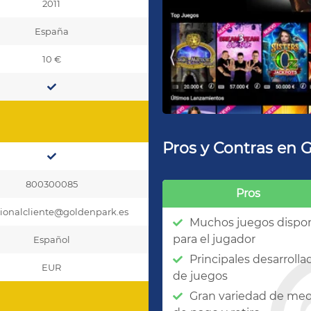
2011
España
10 €
Pros y Contras en 
800300085
Pros
ionalcliente@goldenpark.es
Muchos juegos dispon
para el jugador
Español
Principales desarrolla
EUR
de juegos
Gran variedad de med