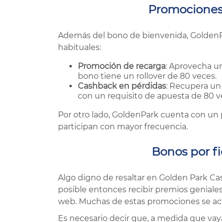
Promociones
Además del bono de bienvenida, GoldenPa
habituales:
Promoción de recarga
: Aprovecha un
bono tiene un rollover de 80 veces.
Cashback en pérdidas
: Recupera un 
con un requisito de apuesta de 80 v
Por otro lado, GoldenPark cuenta con u
participan con mayor frecuencia.
Bonos por f
Algo digno de resaltar en Golden Park Casi
posible entonces recibir premios geniale
web. Muchas de estas promociones se ac
Es necesario decir que, a medida que vay