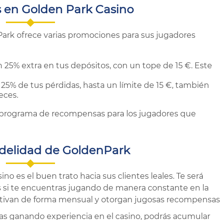
 en Golden Park Casino
rk ofrece varias promociones para sus jugadores
 25% extra en tus depósitos, con un tope de 15 €. Este
25% de tus pérdidas, hasta un límite de 15 €, también
eces.
n programa de recompensas para los jugadores que
idelidad de GoldenPark
no es el buen trato hacia sus clientes leales. Te será
s si te encuentras jugando de manera constante en la
tivan de forma mensual y otorgan jugosas recompensas
as ganando experiencia en el casino, podrás acumular