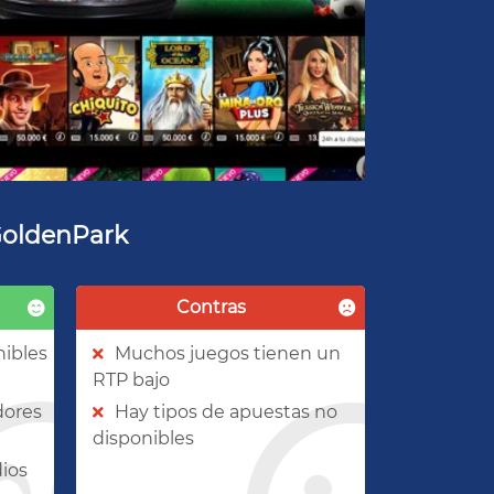
GoldenPark
Contras
ibles
Muchos juegos tienen un
RTP bajo
dores
Hay tipos de apuestas no
disponibles
ios