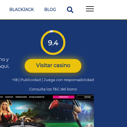
BLACKJACK
BLOG
9.4
no y
Visitar casino
quí,
+18 | Publicidad | Juega con responsabilidad
Consulta los T&C del bono