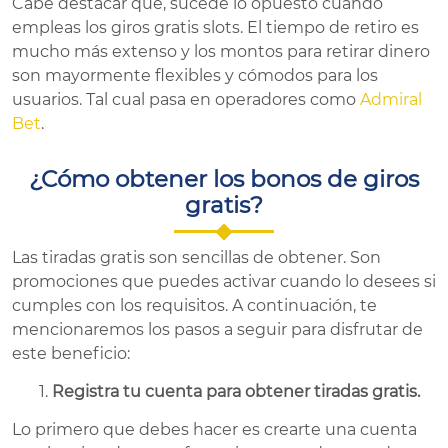
Cabe destacar que, sucede lo opuesto cuando
empleas los giros gratis slots. El tiempo de retiro es
mucho más extenso y los montos para retirar dinero
son mayormente flexibles y cómodos para los
usuarios. Tal cual pasa en operadores como
Admiral
Bet
.
¿Cómo obtener los bonos de giros
gratis?
Las tiradas gratis son sencillas de obtener. Son
promociones que puedes activar cuando lo desees si
cumples con los requisitos. A continuación, te
mencionaremos los pasos a seguir para disfrutar de
este beneficio:
Registra tu cuenta para obtener tiradas gratis.
Lo primero que debes hacer es crearte una cuenta