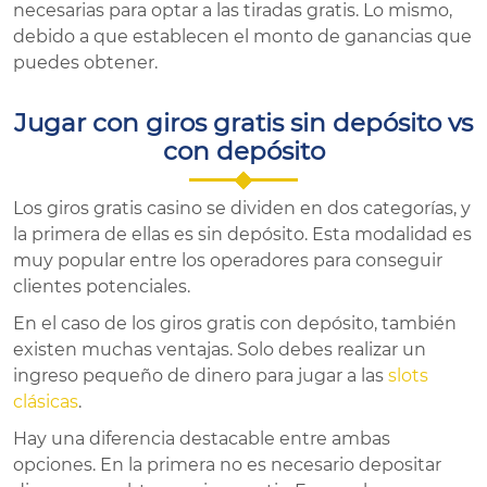
necesarias para optar a las tiradas gratis. Lo mismo,
debido a que establecen el monto de ganancias que
puedes obtener.
Jugar con giros gratis sin depósito vs
con depósito
Los giros gratis casino se dividen en dos categorías, y
la primera de ellas es sin depósito. Esta modalidad es
muy popular entre los operadores para conseguir
clientes potenciales.
En el caso de los giros gratis con depósito, también
existen muchas ventajas. Solo debes realizar un
ingreso pequeño de dinero para jugar a las
slots
clásicas
.
Hay una diferencia destacable entre ambas
opciones. En la primera no es necesario depositar