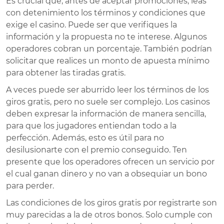
Es crucial que, antes de aceptar promociones, leas
con detenimiento los términos y condiciones que
exige el casino. Puede ser que verifiques la
información y la propuesta no te interese. Algunos
operadores cobran un porcentaje. También podrían
solicitar que realices un monto de apuesta mínimo
para obtener las tiradas gratis.
A veces puede ser aburrido leer los términos de los
giros gratis, pero no suele ser complejo. Los casinos
deben expresar la información de manera sencilla,
para que los jugadores entiendan todo a la
perfección. Además, esto es útil para no
desilusionarte con el premio conseguido. Ten
presente que los operadores ofrecen un servicio por
el cual ganan dinero y no van a obsequiar un bono
para perder.
Las condiciones de los giros gratis por registrarte son
muy parecidas a la de otros bonos. Solo cumple con