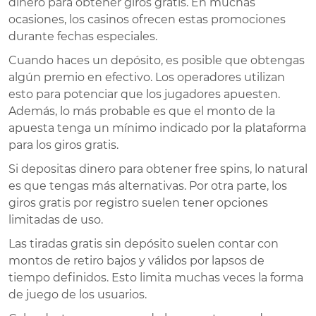
dinero para obtener giros gratis. En muchas
ocasiones, los casinos ofrecen estas promociones
durante fechas especiales.
Cuando haces un depósito, es posible que obtengas
algún premio en efectivo. Los operadores utilizan
esto para potenciar que los jugadores apuesten.
Además, lo más probable es que el monto de la
apuesta tenga un mínimo indicado por la plataforma
para los giros gratis.
Si depositas dinero para obtener free spins, lo natural
es que tengas más alternativas. Por otra parte, los
giros gratis por registro suelen tener opciones
limitadas de uso.
Las tiradas gratis sin depósito suelen contar con
montos de retiro bajos y válidos por lapsos de
tiempo definidos. Esto limita muchas veces la forma
de juego de los usuarios.