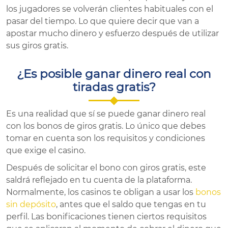
los jugadores se volverán clientes habituales con el
pasar del tiempo. Lo que quiere decir que van a
apostar mucho dinero y esfuerzo después de utilizar
sus giros gratis.
¿Es posible ganar dinero real con
tiradas gratis?
Es una realidad que sí se puede ganar dinero real
con los bonos de giros gratis. Lo único que debes
tomar en cuenta son los requisitos y condiciones
que exige el casino.
Después de solicitar el bono con giros gratis, este
saldrá reflejado en tu cuenta de la plataforma.
Normalmente, los casinos te obligan a usar los
bonos
sin depósito
, antes que el saldo que tengas en tu
perfil. Las bonificaciones tienen ciertos requisitos