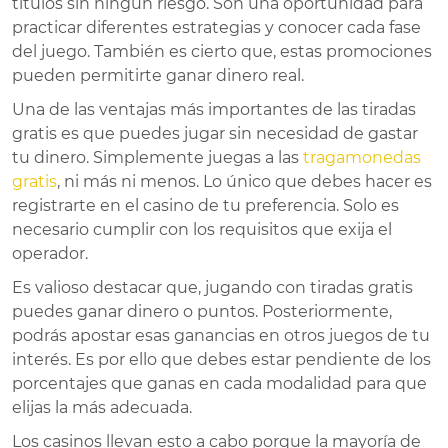
títulos sin ningún riesgo. Son una oportunidad para
practicar diferentes estrategias y conocer cada fase
del juego. También es cierto que, estas promociones
pueden permitirte ganar dinero real.
Una de las ventajas más importantes de las tiradas
gratis es que puedes jugar sin necesidad de gastar
tu dinero. Simplemente juegas a las
tragamonedas
gratis
, ni más ni menos. Lo único que debes hacer es
registrarte en el casino de tu preferencia. Solo es
necesario cumplir con los requisitos que exija el
operador.
Es valioso destacar que, jugando con tiradas gratis
puedes ganar dinero o puntos. Posteriormente,
podrás apostar esas ganancias en otros juegos de tu
interés. Es por ello que debes estar pendiente de los
porcentajes que ganas en cada modalidad para que
elijas la más adecuada.
Los casinos llevan esto a cabo porque la mayoría de