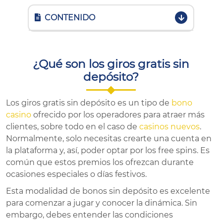
CONTENIDO
¿Qué son los giros gratis sin
depósito?
Los giros gratis sin depósito es un tipo de
bono
casino
ofrecido por los operadores para atraer más
clientes, sobre todo en el caso de
casinos nuevos
.
Normalmente, solo necesitas crearte una cuenta en
la plataforma y, así, poder optar por los free spins. Es
común que estos premios los ofrezcan durante
ocasiones especiales o días festivos.
Esta modalidad de bonos sin depósito es excelente
para comenzar a jugar y conocer la dinámica. Sin
embargo, debes entender las condiciones