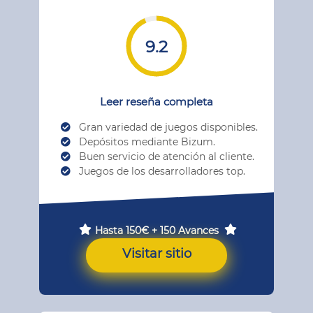
9.2
Leer reseña completa
Gran variedad de juegos disponibles.
Depósitos mediante Bizum.
Buen servicio de atención al cliente.
Juegos de los desarrolladores top.
Hasta 150€ + 150 Avances
Visitar sitio