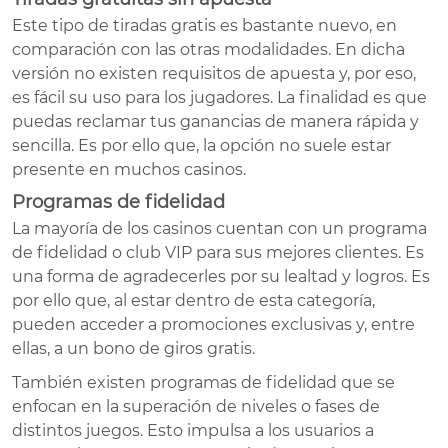
Este tipo de tiradas gratis es bastante nuevo, en
comparación con las otras modalidades. En dicha
versión no existen requisitos de apuesta y, por eso,
es fácil su uso para los jugadores. La finalidad es que
puedas reclamar tus ganancias de manera rápida y
sencilla. Es por ello que, la opción no suele estar
presente en muchos casinos.
Programas de fidelidad
La mayoría de los casinos cuentan con un programa
de fidelidad o club VIP para sus mejores clientes. Es
una forma de agradecerles por su lealtad y logros. Es
por ello que, al estar dentro de esta categoría,
pueden acceder a promociones exclusivas y, entre
ellas, a un bono de giros gratis.
También existen programas de fidelidad que se
enfocan en la superación de niveles o fases de
distintos juegos. Esto impulsa a los usuarios a