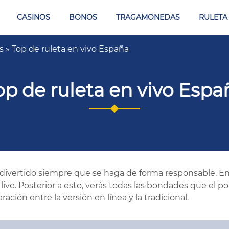
CASINOS
BONOS
TRAGAMONEDAS
RULETA
s
»
Top de ruleta en vivo España
op de ruleta en vivo Espa
ivertido siempre que se haga de forma responsable. En e
live. Posterior a esto, verás todas las bondades que el p
ación entre la versión en línea y la tradicional.