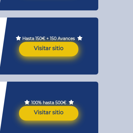
Hasta 150€ + 150 Avances
Visitar sitio
100% hasta 500€
Visitar sitio