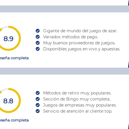
Gigante de mundo del juego de azar.
Variados métodos de pago.
8.9
Muy buenos proveedores de juegos.
Disponibles juegos en vivo y apuestas.
reseña completa
Métodos de retiro muy populares.
Sección de Bingo muy completa.
8.8
Juegos de empresas muy populares.
Servicio de atención al cliente top.
reseña completa