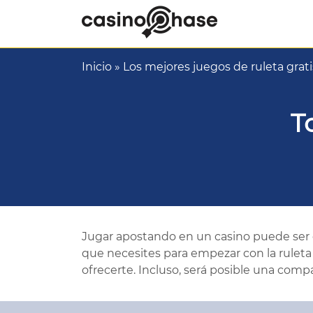
Inicio
»
Los mejores juegos de ruleta grati
T
Jugar apostando en un casino puede ser d
que necesites para empezar con la ruleta 
ofrecerte. Incluso, será posible una compar