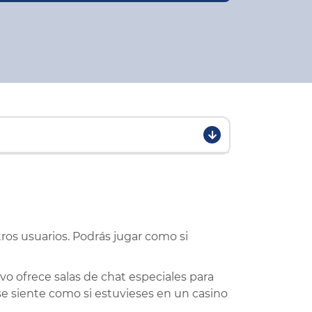
ros usuarios. Podrás jugar como si
vo ofrece salas de chat especiales para
 se siente como si estuvieses en un casino