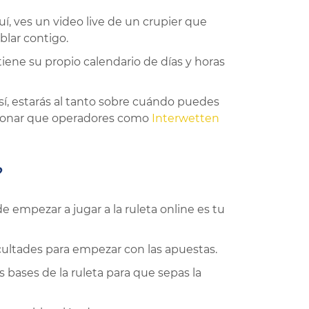
í, ves un video live de un crupier que
blar contigo.
tiene su propio calendario de días y horas
 Así, estarás al tanto sobre cuándo puedes
ncionar que operadores como
Interwetten
?
 empezar a jugar a la ruleta online es tu
ficultades para empezar con las apuestas.
bases de la ruleta para que sepas la