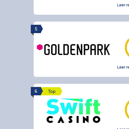
Leer 
5
Leer 
6