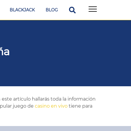
BLACKJACK
BLOG
ña
ste artículo hallarás toda la información
opular juego de
casino en vivo
tiene para