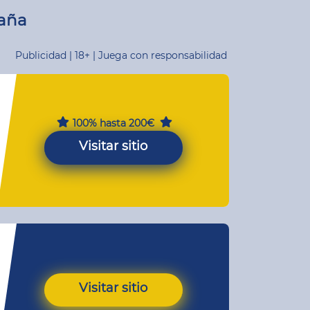
paña
Publicidad | 18+ | Juega con responsabilidad
100% hasta 200€
Visitar sitio
Visitar sitio