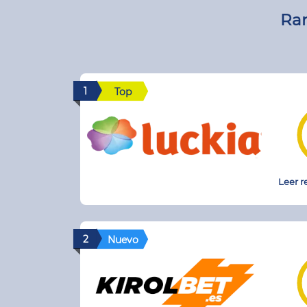
Ran
1
Leer 
2