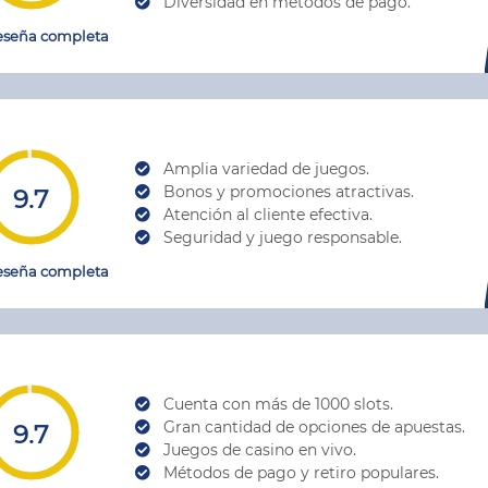
Diversidad en métodos de pago.
reseña completa
Amplia variedad de juegos.
Bonos y promociones atractivas.
9.7
Atención al cliente efectiva.
Seguridad y juego responsable.
reseña completa
Cuenta con más de 1000 slots.
Gran cantidad de opciones de apuestas.
9.7
Juegos de casino en vivo.
Métodos de pago y retiro populares.