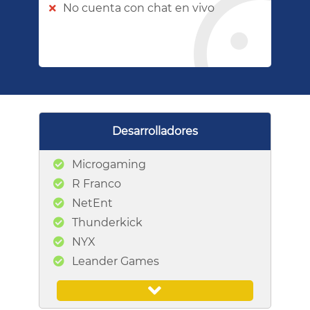
No cuenta con chat en vivo
Desarrolladores
Microgaming
R Franco
NetEnt
Thunderkick
NYX
Leander Games