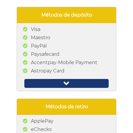
Métodos de depósito
Visa
Maestro
PayPal
Paysafecard
Accentpay-Mobile Payment
Astropay Card
Métodos de retiro
ApplePay
eChecks