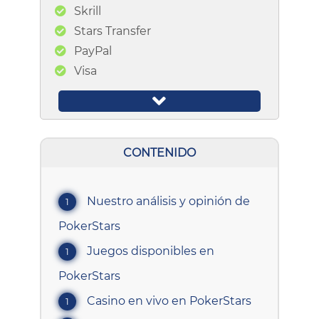
Skrill
Stars Transfer
PayPal
Visa
CONTENIDO
Nuestro análisis y opinión de
PokerStars
Juegos disponibles en
PokerStars
Casino en vivo en PokerStars