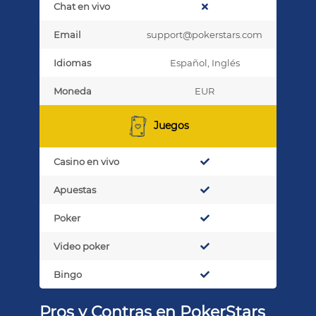
Chat en vivo
Email
support@pokerstars.com
Idiomas
Español, Inglés
Moneda
EUR
Juegos
Casino en vivo
Apuestas
Poker
Video poker
Bingo
Pros y Contras en PokerStars