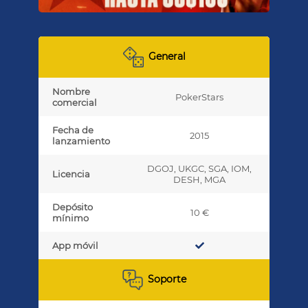
General
Nombre
PokerStars
comercial
Fecha de
2015
lanzamiento
DGOJ, UKGC, SGA, IOM,
Licencia
DESH, MGA
Depósito
10 €
mínimo
App móvil
Soporte