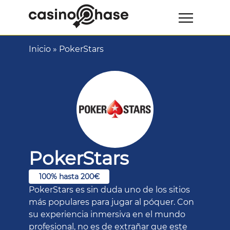
Inicio
»
PokerStars
PokerStars
100% hasta 200€
PokerStars es sin duda uno de los sitios
más populares para jugar al póquer. Con
su experiencia inmersiva en el mundo
profesional, no es de extrañar que este