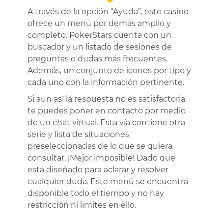
A través de la opción “Ayuda”, este casino
ofrece un menú por demás amplio y
completo. PokerStars cuenta con un
buscador y un listado de sesiones de
preguntas o dudas más frecuentes.
Además, un conjunto de iconos por tipo y
cada uno con la información pertinente.
Si aun así la respuesta no es satisfactoria,
te puedes poner en contacto por medio
de un chat virtual. Esta vía contiene otra
serie y lista de situaciones
preseleccionadas de lo que se quiera
consultar. ¡Mejor imposible! Dado que
está diseñado para aclarar y resolver
cualquier duda. Este menú se encuentra
disponible todo el tiempo y no hay
restricción ni limites en ello.