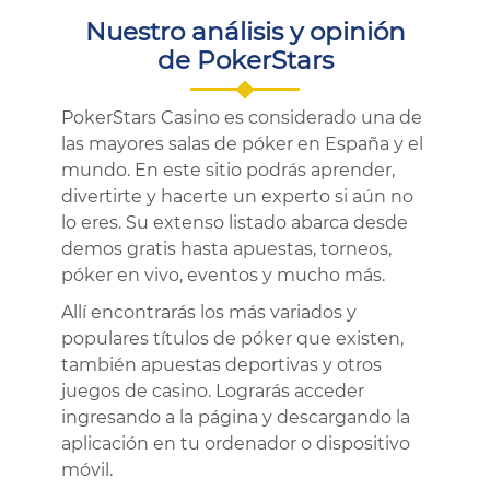
Nuestro análisis y opinión
de PokerStars
PokerStars Casino es considerado una de
las mayores salas de póker en España y el
mundo. En este sitio podrás aprender,
divertirte y hacerte un experto si aún no
lo eres. Su extenso listado abarca desde
demos gratis hasta apuestas, torneos,
póker en vivo, eventos y mucho más.
Allí encontrarás los más variados y
populares títulos de póker que existen,
también apuestas deportivas y otros
juegos de casino. Lograrás acceder
ingresando a la página y descargando la
aplicación en tu ordenador o dispositivo
móvil.