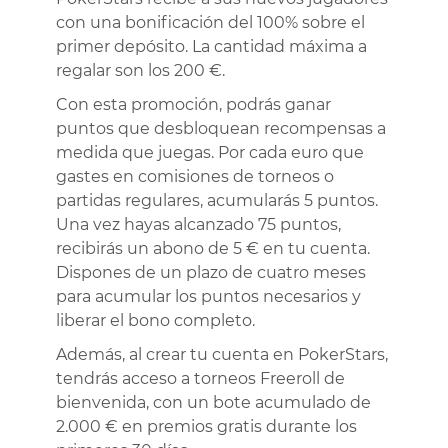
con una bonificación del 100% sobre el
primer depósito. La cantidad máxima a
regalar son los 200 €.
Con esta promoción, podrás ganar
puntos que desbloquean recompensas a
medida que juegas. Por cada euro que
gastes en comisiones de torneos o
partidas regulares, acumularás 5 puntos.
Una vez hayas alcanzado 75 puntos,
recibirás un abono de 5 € en tu cuenta.
Dispones de un plazo de cuatro meses
para acumular los puntos necesarios y
liberar el bono completo.
Además, al crear tu cuenta en PokerStars,
tendrás acceso a torneos Freeroll de
bienvenida, con un bote acumulado de
2.000 € en premios gratis durante los