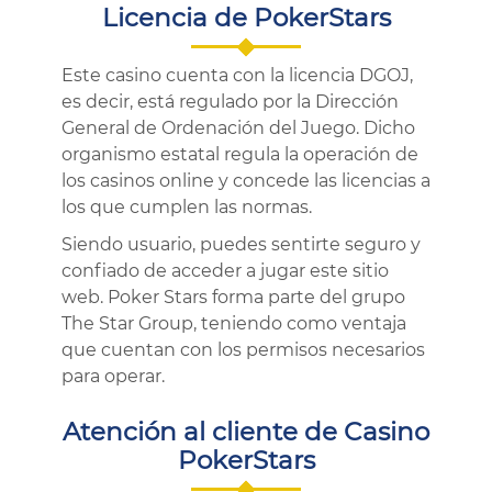
Licencia de PokerStars
Este casino cuenta con la licencia DGOJ,
es decir, está regulado por la Dirección
General de Ordenación del Juego. Dicho
organismo estatal regula la operación de
los casinos online y concede las licencias a
los que cumplen las normas.
Siendo usuario, puedes sentirte seguro y
confiado de acceder a jugar este sitio
web. Poker Stars forma parte del grupo
The Star Group, teniendo como ventaja
que cuentan con los permisos necesarios
para operar.
Atención al cliente de Casino
PokerStars