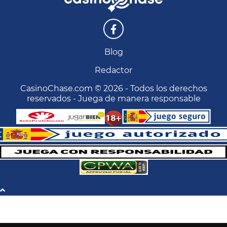
Blog
Redactor
CasinoChase.com ©️ 2026 - Todos los derechos
reservados - Juega de manera responsable