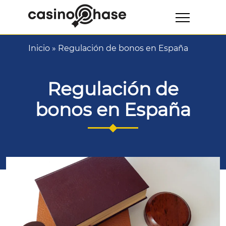
Inicio
»
Regulación de bonos en España
Regulación de
bonos en España