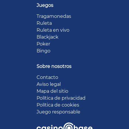
Juegos
Tragamonedas
Ruleta
Ruleta en vivo
Blackjack
Poker
Bingo
Sobre nosotros
Contacto
Aviso legal
Mapa del sitio
Política de privacidad
Política de cookies
Juego responsable