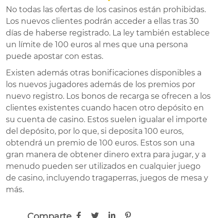
No todas las ofertas de los casinos están prohibidas.
Los nuevos clientes podrán acceder a ellas tras 30
días de haberse registrado. La ley también establece
un límite de 100 euros al mes que una persona
puede apostar con estas.
Existen además otras bonificaciones disponibles a
los nuevos jugadores además de los premios por
nuevo registro. Los bonos de recarga se ofrecen a los
clientes existentes cuando hacen otro depósito en
su cuenta de casino. Estos suelen igualar el importe
del depósito, por lo que, si deposita 100 euros,
obtendrá un premio de 100 euros. Estos son una
gran manera de obtener dinero extra para jugar, y a
menudo pueden ser utilizados en cualquier juego
de casino, incluyendo tragaperras, juegos de mesa y
más.
Comparte