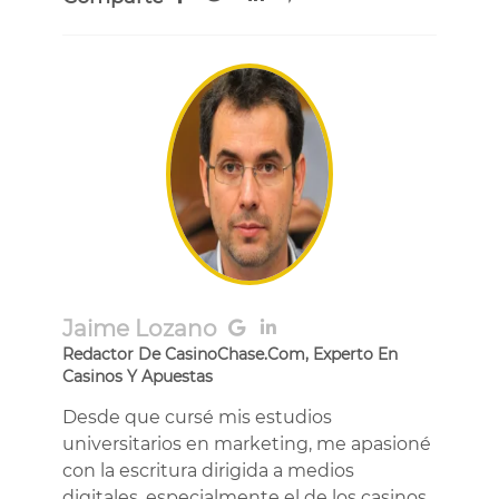
Jaime Lozano
Redactor De CasinoChase.com, Experto En
Casinos Y Apuestas
Desde que cursé mis estudios
universitarios en marketing, me apasioné
con la escritura dirigida a medios
digitales, especialmente el de los casinos