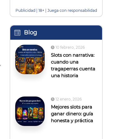
Publicidad | 18+ | Juega con responsabilidad
Blog
10 febrero, 2026
Slots con narrativa:
cuando una
,
tragaperras cuenta
una historia
e
12 enero, 2026
Mejores slots para
ganar dinero: guía
honesta y práctica