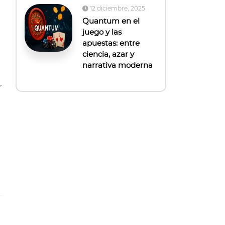
12 diciembre, 2025
Quantum en el
juego y las
apuestas: entre
ciencia, azar y
narrativa moderna
r