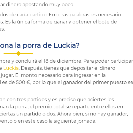
nar dinero apostando muy poco.
ados de cada partido. En otras palabras, es necesario
s. Es la única forma de ganar y obtener el bote de
s.
ona la porra de Luckia?
bre y concluirá el 18 de diciembre. Para poder participar
de
Luckia
. Después, tienes que depositar el dinero
 jugar. El monto necesario para ingresar en la
 es de 500 €, por lo que el ganador del primer puesto s
an con tres partidos y es preciso que aciertes los
an la porra, el premio total se reparte entre ellos en
ciertas un partido o dos. Ahora bien, si no hay ganador,
ento o en este caso la siguiente jornada.