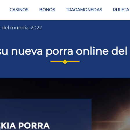
CASINOS
BONOS
TRAGAMONEDAS
RULETA
e del mundial 2022
su nueva porra online de