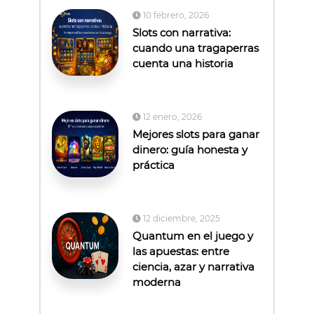
10 febrero, 2026
Slots con narrativa:
cuando una tragaperras
cuenta una historia
12 enero, 2026
Mejores slots para ganar
dinero: guía honesta y
práctica
12 diciembre, 2025
Quantum en el juego y
las apuestas: entre
ciencia, azar y narrativa
moderna