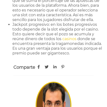
que se suma el porcentaje de las apuestas de
los usuarios de la plataforma. Ahora bien, para
esto es necesario que el operador selecciona
una slot con esta característica. Así es más
sencillo para los jugadores disfrutar de ella.
Jackpot progresivo: en los botes progresivos
todo depende de la slot elegida por el casino.
Esto quiere decir que el pozo se acumula y
reúne dinero de todos los
casinos
donde se
encuentra presenta la tragamonedas indicada.
Es una gran ventaja para los usuarios porque el
premio puede ser gigantesco.
Comparte