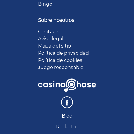
Bingo
Sobre nosotros
Contacto
Aviso legal
Mapa del sitio
Política de privacidad
Política de cookies
Juego responsable
Blog
Redactor