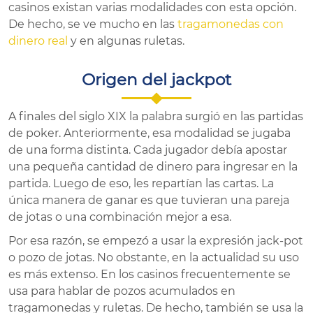
casinos existan varias modalidades con esta opción.
De hecho, se ve mucho en las
tragamonedas con
dinero real
y en algunas ruletas.
Origen del jackpot
A finales del siglo XIX la palabra surgió en las partidas
de poker. Anteriormente, esa modalidad se jugaba
de una forma distinta. Cada jugador debía apostar
una pequeña cantidad de dinero para ingresar en la
partida. Luego de eso, les repartían las cartas. La
única manera de ganar es que tuvieran una pareja
de jotas o una combinación mejor a esa.
Por esa razón, se empezó a usar la expresión jack-pot
o pozo de jotas. No obstante, en la actualidad su uso
es más extenso. En los casinos frecuentemente se
usa para hablar de pozos acumulados en
tragamonedas y ruletas. De hecho, también se usa la