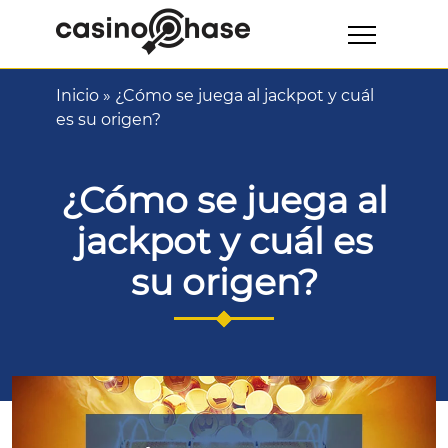
Inicio
»
¿Cómo se juega al jackpot y cuál
es su origen?
¿Cómo se juega al
jackpot y cuál es
su origen?