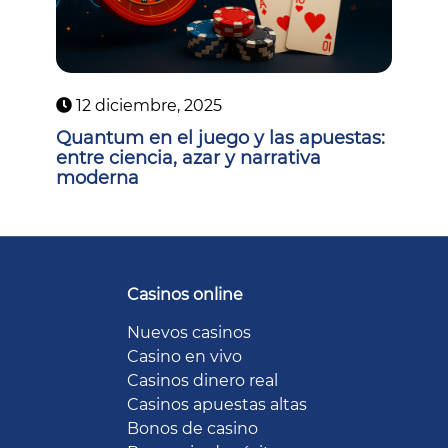
12 diciembre, 2025
Quantum en el juego y las apuestas:
entre ciencia, azar y narrativa
moderna
Casinos online
Nuevos casinos
Casino en vivo
Casinos dinero real
Casinos apuestas altas
Bonos de casino