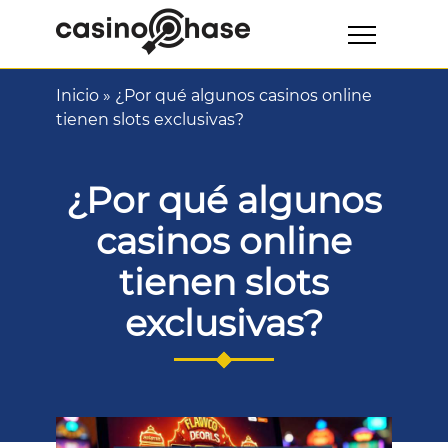
Inicio
»
¿Por qué algunos casinos online
tienen slots exclusivas?
¿Por qué algunos
casinos online
tienen slots
exclusivas?