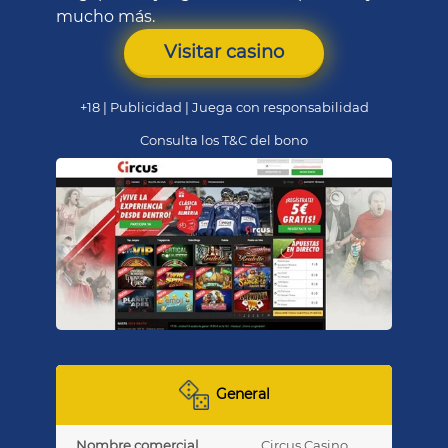
mucho más.
Visitar casino
+18 | Publicidad | Juega con responsabilidad
Consulta los T&C del bono
General
Nombre comercial
Circus Casino