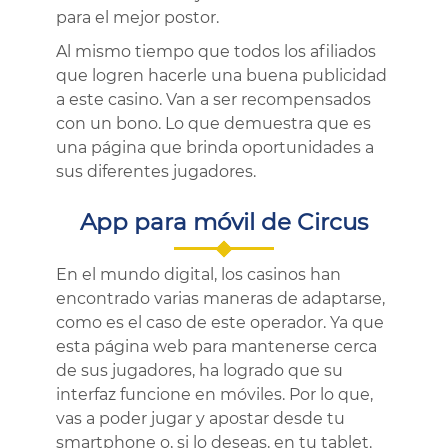
para el mejor postor.
Al mismo tiempo que todos los afiliados
que logren hacerle una buena publicidad
a este casino. Van a ser recompensados
con un bono. Lo que demuestra que es
una página que brinda oportunidades a
sus diferentes jugadores.
App para móvil de Circus
En el mundo digital, los casinos han
encontrado varias maneras de adaptarse,
como es el caso de este operador. Ya que
esta página web para mantenerse cerca
de sus jugadores, ha logrado que su
interfaz funcione en móviles. Por lo que,
vas a poder jugar y apostar desde tu
smartphone o, si lo deseas, en tu tablet.