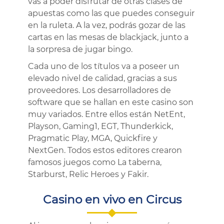
vas a poder disfrutar de otras clases de
apuestas como las que puedes conseguir
en la ruleta. A la vez, podrás gozar de las
cartas en las mesas de blackjack, junto a
la sorpresa de jugar bingo.
Cada uno de los títulos va a poseer un
elevado nivel de calidad, gracias a sus
proveedores. Los desarrolladores de
software que se hallan en este casino son
muy variados. Entre ellos están NetEnt,
Playson, Gaming1, EGT, Thunderkick,
Pragmatic Play, MGA, Quickfire y
NextGen. Todos estos editores crearon
famosos juegos como La taberna,
Starburst, Relic Heroes y Fakir.
Casino en vivo en Circus