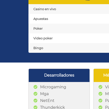
Casino en vivo
Apuestas
Poker
Video poker
Bingo
Desarrolladores
Mé
Microgaming
Vi
Mga
Ma
NetEnt
Pa
Thunderkick
Pa