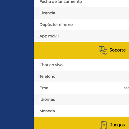
Fecha de lanzamiento
Licencia
Depósito mínimo
App móvil
Soporte
Chat en vivo
Teléfono
Email
so
Idiomas
Moneda
Juegos