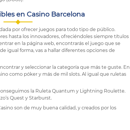
ibles en Casino Barcelona
dada por ofrecer juegos para todo tipo de público.
s hasta los innovadores, ofreciéndoles siempre títulos
 entrar en la página web, encontrarás el juego que se
e igual forma, vas a hallar diferentes opciones de
ncontrar y seleccionar la categoría que más te guste. En
sino como póker y más de mil slots. Al igual que ruletas
n conseguimos la Ruleta Quantum y Lightning Roulette.
zo’s Quest y Starburst.
Casino son de muy buena calidad, y creados por los