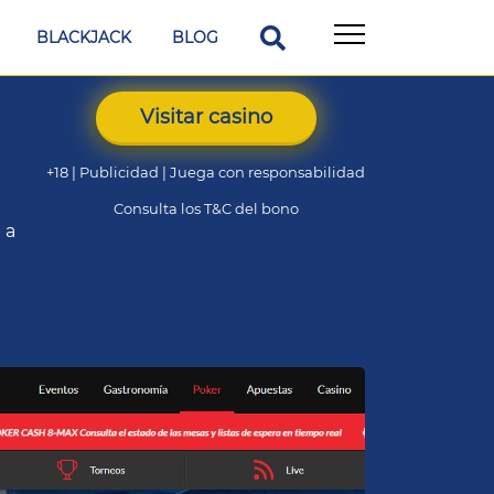
BLACKJACK
BLOG
Visitar casino
+18 | Publicidad | Juega con responsabilidad
Consulta los T&C del bono
 a